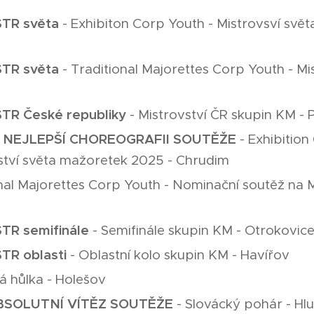
ISTR světa
- Exhibiton Corp Youth - Mistrovsví svě
ISTR světa
- Traditional Majorettes Corp Youth - M
ISTR České republiky
- Mistrovství ČR skupin KM -
 za NEJLEPŠÍ CHOREOGRAFII SOUTĚŽE
- Exhibitio
ství světa mažoretek 2025 - Chrudim
onal Majorettes Corp Youth - Nominační soutěž na M
ISTR semifinále
- Semifinále skupin KM - Otrokovic
STR oblasti
- Oblastní kolo skupin KM - Havířov
ká hůlka - Holešov
 ABSOLUTNÍ VÍTĚZ SOUTĚŽE
- Slovácký pohár - Hl