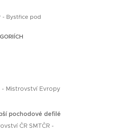
 - Bystřice pod
EGORIÍCH
 - Mistrovství Evropy
epší pochodové defilé
trovství ČR SMTČR -