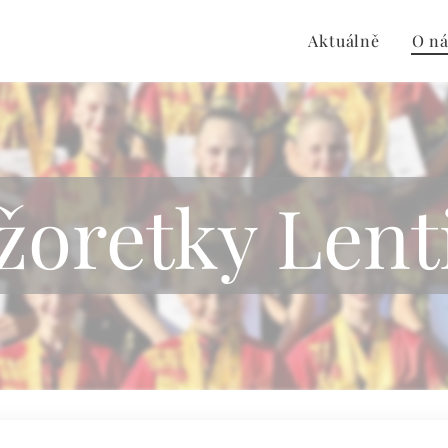
Aktuálně
O ná
oretky Lent