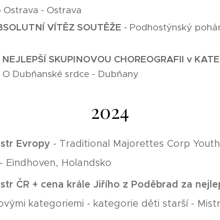
 Ostrava - Ostrava
 ABSOLUTNÍ VÍTĚZ SOUTĚŽE
- Podhostýnský pohár
 za NEJLEPŠÍ SKUPINOVOU CHOREOGRAFII v KAT
 O Dubňanské srdce - Dubňany
2024
mistr Evropy
- Traditional Majorettes Corp Youth
- Eindhoven, Holandsko
mistr ČR + cena krále Jiřího z Poděbrad za nejl
vými kategoriemi - kategorie děti starší - Mis