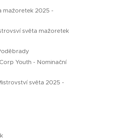
ta mažoretek 2025 -
istrovsví světa mažoretek
 Poděbrady
n Corp Youth - Nominační
istrovství světa 2025 -
e
uk