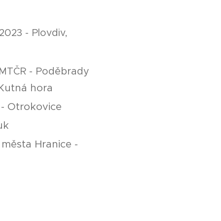
023 - Plovdiv,
R SMTČR - Poděbrady
 Kutná hora
- Otrokovice
uk
 města Hranice -