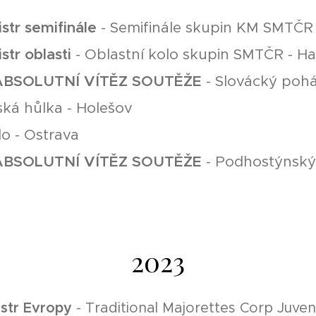
mistr semifinále
- Semifinále skupin KM SMTČR 
istr oblasti
- Oblastní kolo skupin SMTČR - Ha
a ABSOLUTNÍ VÍTĚZ SOUTĚŽE
- Slovácký pohá
ská hůlka - Holešov
o - Ostrava
a ABSOLUTNÍ VÍTĚZ SOUTĚŽE
- Podhostýnský 
2023
mistr Evropy
- Traditional Majorettes Corp Juveni