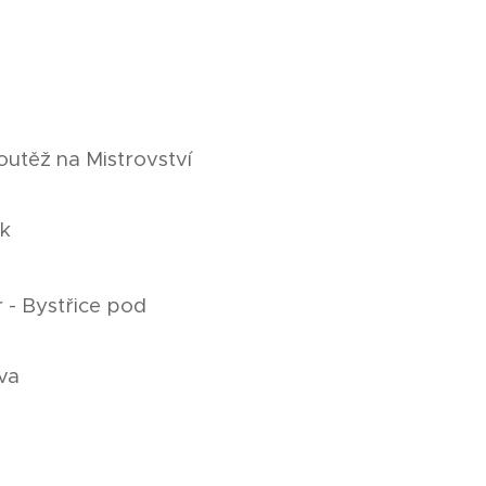
utěž na Mistrovství
uk
- Bystřice pod
va