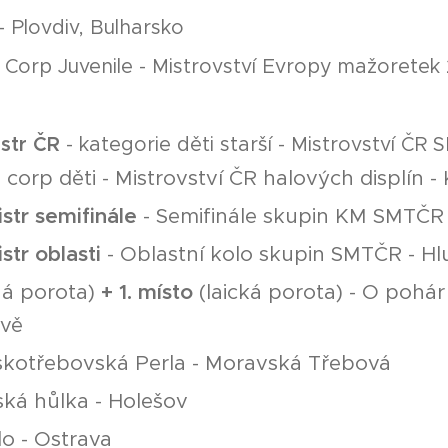
 Plovdiv, Bulharsko
Corp Juvenile - Mistrovství Evropy mažoretek 2
istr ČR
- kategorie děti starší - Mistrovství Č
corp děti - Mistrovství ČR halových displín -
mistr semifinále
- Semifinále skupin KM SMTČR 
istr oblasti
- Oblastní kolo skupin SMTČR - Hl
á porota)
+ 1. místo
(laická porota) - O pohár
avě
kotřebovská Perla - Moravská Třebová
ská hůlka - Holešov
o - Ostrava