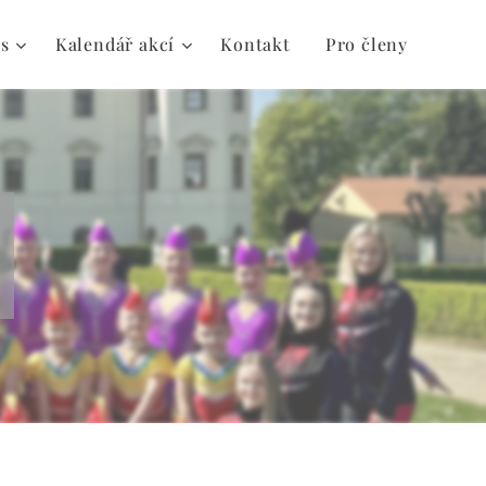
s
Kalendář akcí
Kontakt
Pro členy